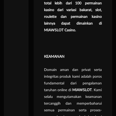
total lebih dari 100 permainan
kasino dari variasi bakarat, slot,
roulette dan permainan kasino
lainnya dapat dimainkan di
MIAWSLOT
Casino.
KEAMANAN
Domain aman dan privat serta
integritas produk kami adalah poros
fundamental dari pengalaman
taruhan online di
MIAWSLOT
. Kami
selalu mengutamakan keamanan
tercanggih dan memperbaharui
semua permainan serta proses-