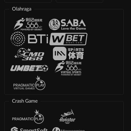
Olahraga
Crash Game