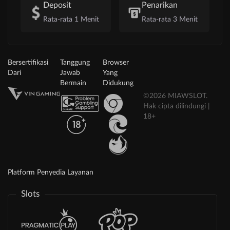
Deposit
Penarikan
Rata-rata 1 Menit
Rata-rata 3 Menit
Bersertifikasi
Tanggung
Browser
Dari
Jawab
Yang
Bermain
Didukung
©2026 MIAWSLOT.
Hak cipta dilindungi |
18+
Platform Penyedia Layanan
Slots