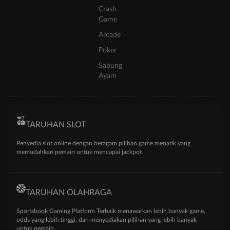
Crash
Game
Arcade
Poker
Sabung
Ayam
TARUHAN SLOT
Penyedia slot online dengan beragam pilihan game menarik yang
memudahkan pemain untuk mencapai jackpot
TARUHAN OLAHRAGA
Sportsbook Gaming Platform Terbaik menawarkan lebih banyak game,
odds yang lebih tinggi, dan menyediakan pilihan yang lebih banyak
untuk pemain.