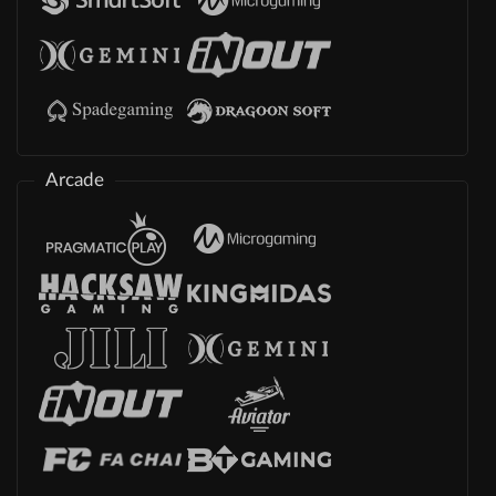
Arcade