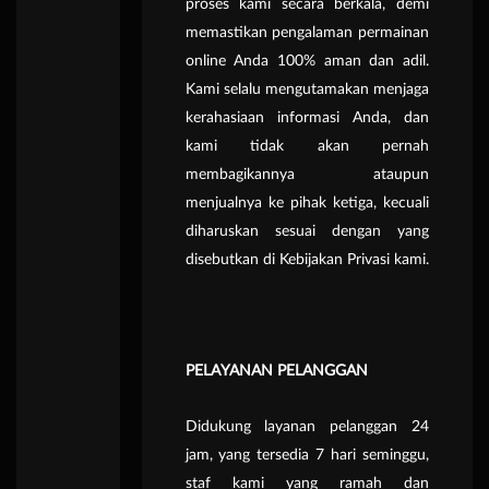
proses kami secara berkala, demi
memastikan pengalaman permainan
online Anda 100% aman dan adil.
Kami selalu mengutamakan menjaga
kerahasiaan informasi Anda, dan
kami tidak akan pernah
membagikannya ataupun
menjualnya ke pihak ketiga, kecuali
diharuskan sesuai dengan yang
disebutkan di Kebijakan Privasi kami.
PELAYANAN PELANGGAN
Didukung layanan pelanggan 24
jam, yang tersedia 7 hari seminggu,
staf kami yang ramah dan