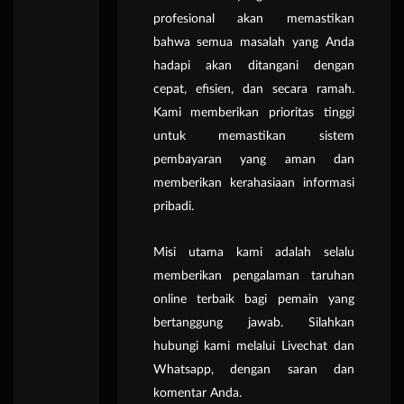
profesional akan memastikan
bahwa semua masalah yang Anda
hadapi akan ditangani dengan
cepat, efisien, dan secara ramah.
Kami memberikan prioritas tinggi
untuk memastikan sistem
pembayaran yang aman dan
memberikan kerahasiaan informasi
pribadi.
Misi utama kami adalah selalu
memberikan pengalaman taruhan
online terbaik bagi pemain yang
bertanggung jawab. Silahkan
hubungi kami melalui Livechat dan
Whatsapp, dengan saran dan
komentar Anda.