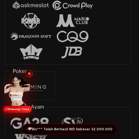
Poker
×
Sabung Ayam
Hubungi Clara
💸
Bis*** Telah Berhasil WD Sebesar 32.000.000