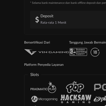
* Selama bank maintenance dan bank offline deposit dan pen
Deposit
Rata-rata 1 Menit
Bersertifikasi Dari
Tanggung Jawab Bermain
Platform Penyedia Layanan
Slots