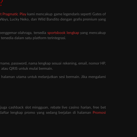
?
ot Pragmatic Play
kami mencakup game legendaris seperti Gates of
ays, Lucky Neko, dan Wild Bandito dengan grafis premium yang
 penggemar olahraga, tersedia
sportsbook lengkap
yang mencakup
 tersedia dalam satu platform terintegrasi.
ername, password, nama lengkap sesuai rekening, email, nomor HP,
t, atau QRIS untuk mulai bermain.
 halaman utama untuk melanjutkan sesi bermain. Jika mengalami
 cashback slot mingguan, rebate live casino harian, free bet
 daftar lengkap promo yang sedang berjalan di halaman
Promosi