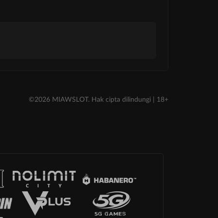
©2026 MIAWSLOT. Hak cipta dilindungi | 18+