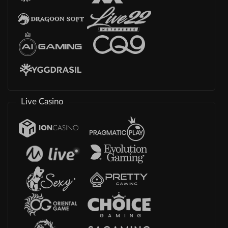
Live Casino