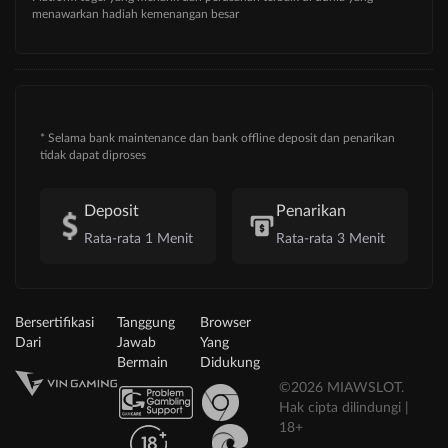
menawarkan hadiah kemenangan besar
* Selama bank maintenance dan bank offline deposit dan penarikan
tidak dapat diproses
Deposit
Penarikan
Rata-rata 1 Menit
Rata-rata 3 Menit
Bersertifikasi
Tanggung
Browser
Dari
Jawab
Yang
Bermain
Didukung
©2026 MIAWSLOT.
Hak cipta dilindungi |
18+