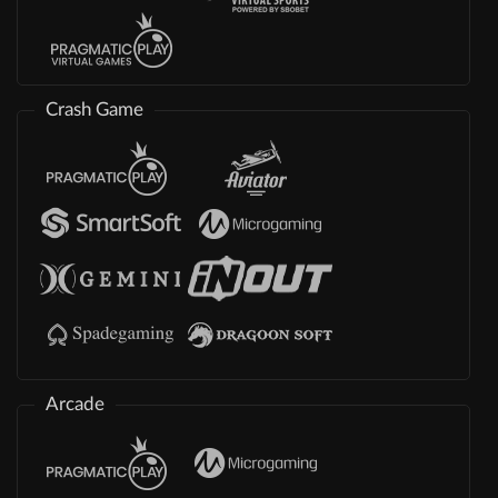
Crash Game
Arcade