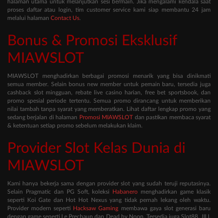
halaman utama untuk melanjutkan sesi bermain. Jika mengalami kendala saat
proses daftar atau login, tim customer service kami siap membantu 24 jam
melalui halaman
Contact Us
.
Bonus & Promosi Eksklusif
MIAWSLOT
MIAWSLOT menghadirkan berbagai promosi menarik yang bisa dinikmati
semua member. Selain bonus new member untuk pemain baru, tersedia juga
cashback slot mingguan, rebate live casino harian, free bet sportsbook, dan
promo spesial periode tertentu. Semua promo dirancang untuk memberikan
nilai tambah tanpa syarat yang memberatkan. Lihat daftar lengkap promo yang
sedang berjalan di halaman
Promosi MIAWSLOT
dan pastikan membaca syarat
& ketentuan setiap promo sebelum melakukan klaim.
Provider Slot Kelas Dunia di
MIAWSLOT
Kami hanya bekerja sama dengan provider slot yang sudah teruji reputasinya.
Selain Pragmatic dan PG Soft, koleksi
Habanero
menghadirkan game klasik
seperti Koi Gate dan Hot Hot Nexus yang tidak pernah lekang oleh waktu.
Provider modern seperti
Hacksaw Gaming
membawa gaya slot generasi baru
dengan game seperti Le Prechaun dan Dead by Noon. Tersedia juga Slot88, JILI,