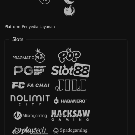
Platform Penyedia Layanan
Slots