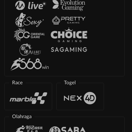
Race
Togel
Olahraga