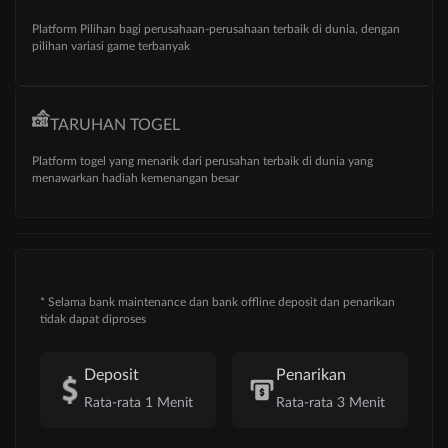
Platform Pilihan bagi perusahaan-perusahaan terbaik di dunia, dengan
pilihan variasi game terbanyak
TARUHAN TOGEL
Platform togel yang menarik dari perusahan terbaik di dunia yang
menawarkan hadiah kemenangan besar
* Selama bank maintenance dan bank offline deposit dan penarikan
tidak dapat diproses
Deposit
Penarikan
Rata-rata 1 Menit
Rata-rata 3 Menit