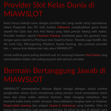
Provider Slot Kelas Dunia di
MIAWSLOT
Kami hanya bekerja sama dengan provider slot yang sudah teruji reputasinya.
Selain Pragmatic dan PG Soft, koleksi
Habanero
menghadirkan game klasik
seperti Koi Gate dan Hot Hot Nexus yang tidak pernah lekang oleh waktu.
Provider modern seperti
Hacksaw Gaming
membawa gaya slot generasi baru
dengan game seperti Le Prechaun dan Dead by Noon. Tersedia juga Slot88, JILI,
No Limit City, Microgaming, Playtech, Spade Gaming, dan puluhan provider
lain — semua bisa diakses dari satu akun MIAWSLOT.
Untuk melihat game paling diminati saat ini, kunjungi halaman
Hot Games
yang
menampilkan koleksi slot paling populer dari seluruh provider.
Bermain Bertanggung Jawab di
MIAWSLOT
MIAWSLOT menempatkan hiburan digital sebagai selingan, bukan sumber
penghasilan utama. Kami mendorong setiap pemain untuk menetapkan batas
dana dan batas waktu sebelum bermain, tidak mengejar kekalahan, dan
berhenti ketika batas sudah tercapai. Baca kebijakan lengkap kami di halaman
Responsible Gaming
dan pelajari
Syarat & Ketentuan
yang berlaku. Situs ini
hanya diperuntukkan bagi pengguna berusia 18 tahun ke atas di wilayah yang