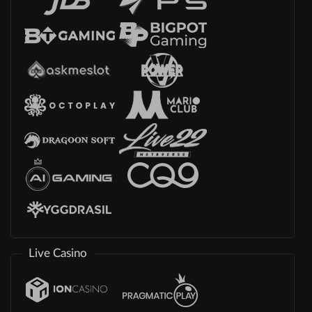
Live Casino