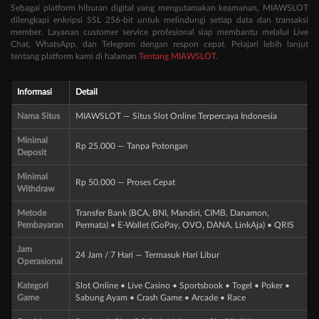
Sebagai platform hiburan digital yang mengutamakan keamanan, MIAWSLOT
dilengkapi enkripsi SSL 256-bit untuk melindungi setiap data dan transaksi
member. Layanan customer service profesional siap membantu melalui Live
Chat, WhatsApp, dan Telegram dengan respon cepat. Pelajari lebih lanjut
tentang platform kami di halaman
Tentang MIAWSLOT
.
Informasi
Detail
Nama Situs
MIAWSLOT — Situs Slot Online Terpercaya Indonesia
Minimal
Rp 25.000 — Tanpa Potongan
Deposit
Minimal
Rp 50.000 — Proses Cepat
Withdraw
Metode
Transfer Bank (BCA, BNI, Mandiri, CIMB, Danamon,
Pembayaran
Permata) • E-Wallet (GoPay, OVO, DANA, LinkAja) • QRIS
Jam
24 Jam / 7 Hari — Termasuk Hari Libur
Operasional
Kategori
Slot Online • Live Casino • Sportsbook • Togel • Poker •
Game
Sabung Ayam • Crash Game • Arcade • Race