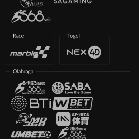
Race
Togel
Olahraga