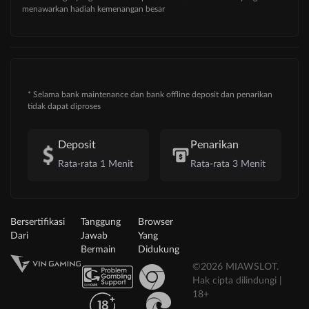
menawarkan hadiah kemenangan besar
* Selama bank maintenance dan bank offline deposit dan penarikan
tidak dapat diproses
Deposit
Penarikan
Rata-rata 1 Menit
Rata-rata 3 Menit
Bersertifikasi
Tanggung
Browser
Dari
Jawab
Yang
Bermain
Didukung
©2026 MIAWSLOT.
Hak cipta dilindungi |
18+