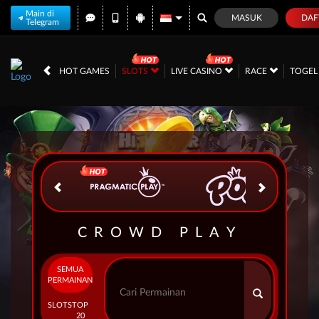
✕
Main di
✅ AKSES RESMI JULI 2026
MASUK
DAF
Telegram
MIAWSLOT
IDR
12,699,015,
OFFICIAL SUPPORT
Pilih channel bantuan resmi: Livechat, WhatsApp, atau Telegram.
HOT GAMES
SLOTS
LIVE CASINO
RACE
TOGE
💬 BANTUAN MEMBER
›
HUBUNGI LIVECHAT
Bantuan login, akses akun, dan informasi promo resmi.
CROWD PLAY
SEMUA
PERMAINAN
SLOTS
TOP
20