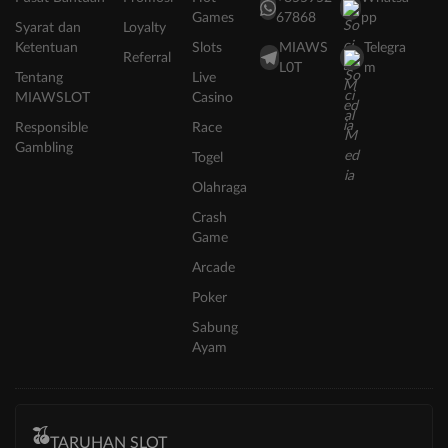
Games
67868
pp
Syarat dan
Loyalty
Ketentuan
Slots
MIAWS
Telegra
Referral
L0T
m
Tentang
Live
MIAWSLOT
Casino
Responsible
Race
Gambling
Togel
Olahraga
Crash
Game
Arcade
Poker
Sabung
Ayam
TARUHAN SLOT