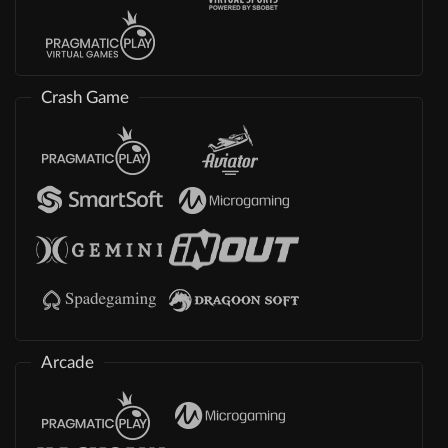
Crash Game
Arcade