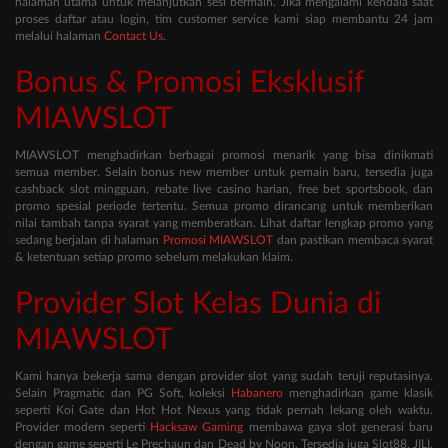
halaman utama untuk melanjutkan sesi bermain. Jika mengalami kendala saat
proses daftar atau login, tim customer service kami siap membantu 24 jam
melalui halaman
Contact Us
.
Bonus & Promosi Eksklusif
MIAWSLOT
MIAWSLOT menghadirkan berbagai promosi menarik yang bisa dinikmati
semua member. Selain bonus new member untuk pemain baru, tersedia juga
cashback slot mingguan, rebate live casino harian, free bet sportsbook, dan
promo spesial periode tertentu. Semua promo dirancang untuk memberikan
nilai tambah tanpa syarat yang memberatkan. Lihat daftar lengkap promo yang
sedang berjalan di halaman
Promosi MIAWSLOT
dan pastikan membaca syarat
& ketentuan setiap promo sebelum melakukan klaim.
Provider Slot Kelas Dunia di
MIAWSLOT
Kami hanya bekerja sama dengan provider slot yang sudah teruji reputasinya.
Selain Pragmatic dan PG Soft, koleksi
Habanero
menghadirkan game klasik
seperti Koi Gate dan Hot Hot Nexus yang tidak pernah lekang oleh waktu.
Provider modern seperti
Hacksaw Gaming
membawa gaya slot generasi baru
dengan game seperti Le Prechaun dan Dead by Noon. Tersedia juga Slot88, JILI,