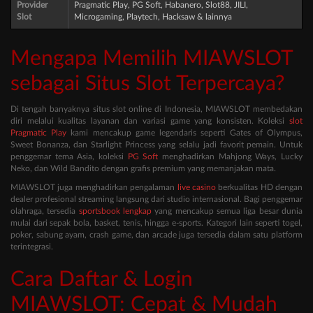
Provider
Pragmatic Play, PG Soft, Habanero, Slot88, JILI,
Slot
Microgaming, Playtech, Hacksaw & lainnya
Mengapa Memilih MIAWSLOT
sebagai Situs Slot Terpercaya?
Di tengah banyaknya situs slot online di Indonesia, MIAWSLOT membedakan
diri melalui kualitas layanan dan variasi game yang konsisten. Koleksi
slot
Pragmatic Play
kami mencakup game legendaris seperti Gates of Olympus,
Sweet Bonanza, dan Starlight Princess yang selalu jadi favorit pemain. Untuk
penggemar tema Asia, koleksi
PG Soft
menghadirkan Mahjong Ways, Lucky
Neko, dan Wild Bandito dengan grafis premium yang memanjakan mata.
MIAWSLOT juga menghadirkan pengalaman
live casino
berkualitas HD dengan
dealer profesional streaming langsung dari studio internasional. Bagi penggemar
olahraga, tersedia
sportsbook lengkap
yang mencakup semua liga besar dunia
mulai dari sepak bola, basket, tenis, hingga e-sports. Kategori lain seperti togel,
poker, sabung ayam, crash game, dan arcade juga tersedia dalam satu platform
terintegrasi.
Cara Daftar & Login
MIAWSLOT: Cepat & Mudah