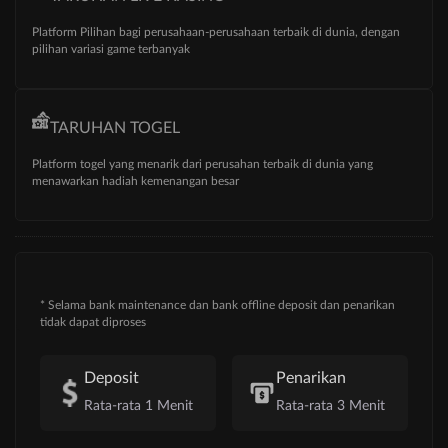
Platform Pilihan bagi perusahaan-perusahaan terbaik di dunia, dengan
pilihan variasi game terbanyak
TARUHAN TOGEL
Platform togel yang menarik dari perusahan terbaik di dunia yang
menawarkan hadiah kemenangan besar
* Selama bank maintenance dan bank offline deposit dan penarikan
tidak dapat diproses
Deposit
Penarikan
Rata-rata 1 Menit
Rata-rata 3 Menit