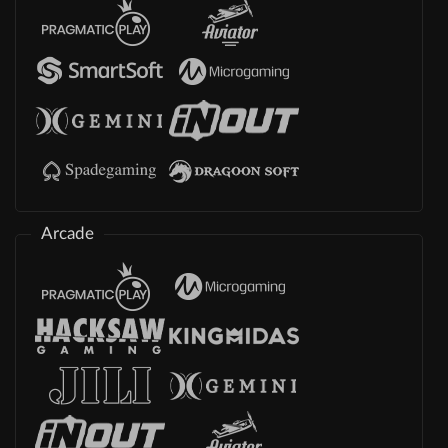
Arcade