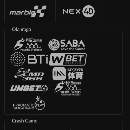
Olahraga
Crash Game