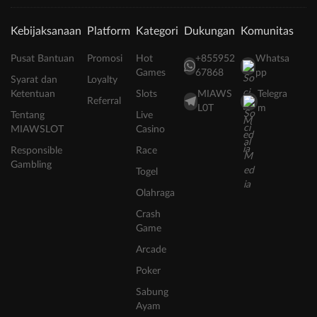
Kebijaksanaan
Platform
Kategori
Dukungan
Komunitas
Pusat Bantuan
Promosi
Hot
+855952
Whatsa
Games
67868
pp
Syarat dan
Loyalty
Ketentuan
Slots
MIAWS
Telegra
Referral
L0T
m
Tentang
Live
MIAWSLOT
Casino
Responsible
Race
Gambling
Togel
Olahraga
Crash
Game
Arcade
Poker
Sabung
Ayam