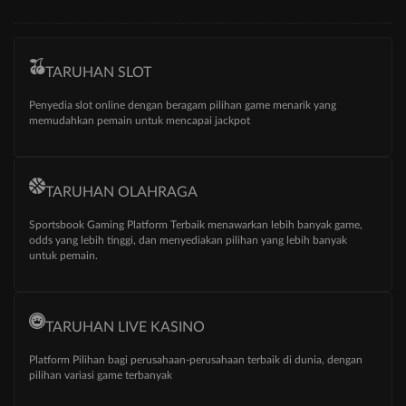
TARUHAN SLOT
Penyedia slot online dengan beragam pilihan game menarik yang
memudahkan pemain untuk mencapai jackpot
TARUHAN OLAHRAGA
Sportsbook Gaming Platform Terbaik menawarkan lebih banyak game,
odds yang lebih tinggi, dan menyediakan pilihan yang lebih banyak
untuk pemain.
TARUHAN LIVE KASINO
Platform Pilihan bagi perusahaan-perusahaan terbaik di dunia, dengan
pilihan variasi game terbanyak