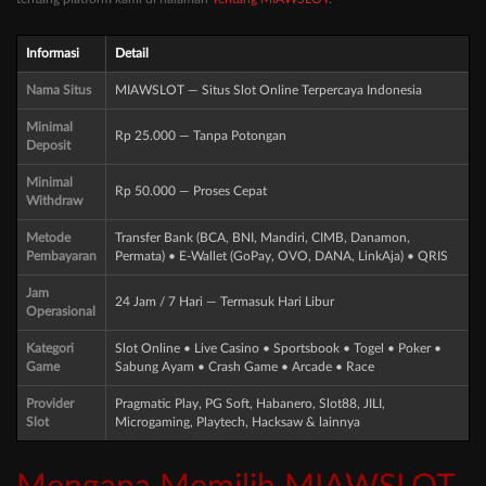
Informasi
Detail
Nama Situs
MIAWSLOT — Situs Slot Online Terpercaya Indonesia
Minimal
Rp 25.000 — Tanpa Potongan
Deposit
Minimal
Rp 50.000 — Proses Cepat
Withdraw
Metode
Transfer Bank (BCA, BNI, Mandiri, CIMB, Danamon,
Pembayaran
Permata) • E-Wallet (GoPay, OVO, DANA, LinkAja) • QRIS
Jam
24 Jam / 7 Hari — Termasuk Hari Libur
Operasional
Kategori
Slot Online • Live Casino • Sportsbook • Togel • Poker •
Game
Sabung Ayam • Crash Game • Arcade • Race
Provider
Pragmatic Play, PG Soft, Habanero, Slot88, JILI,
Slot
Microgaming, Playtech, Hacksaw & lainnya