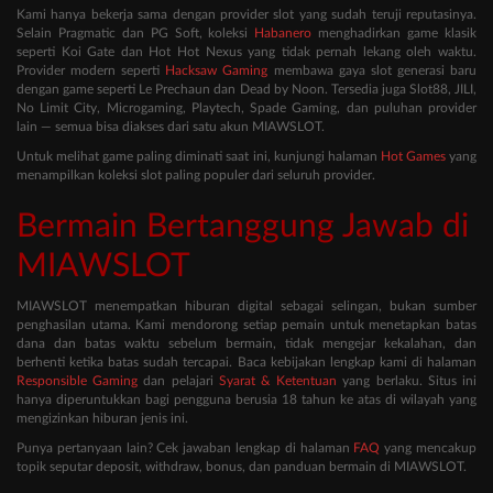
Kami hanya bekerja sama dengan provider slot yang sudah teruji reputasinya.
Selain Pragmatic dan PG Soft, koleksi
Habanero
menghadirkan game klasik
seperti Koi Gate dan Hot Hot Nexus yang tidak pernah lekang oleh waktu.
Provider modern seperti
Hacksaw Gaming
membawa gaya slot generasi baru
dengan game seperti Le Prechaun dan Dead by Noon. Tersedia juga Slot88, JILI,
No Limit City, Microgaming, Playtech, Spade Gaming, dan puluhan provider
lain — semua bisa diakses dari satu akun MIAWSLOT.
Untuk melihat game paling diminati saat ini, kunjungi halaman
Hot Games
yang
menampilkan koleksi slot paling populer dari seluruh provider.
Bermain Bertanggung Jawab di
MIAWSLOT
MIAWSLOT menempatkan hiburan digital sebagai selingan, bukan sumber
penghasilan utama. Kami mendorong setiap pemain untuk menetapkan batas
dana dan batas waktu sebelum bermain, tidak mengejar kekalahan, dan
berhenti ketika batas sudah tercapai. Baca kebijakan lengkap kami di halaman
Responsible Gaming
dan pelajari
Syarat & Ketentuan
yang berlaku. Situs ini
hanya diperuntukkan bagi pengguna berusia 18 tahun ke atas di wilayah yang
mengizinkan hiburan jenis ini.
Punya pertanyaan lain? Cek jawaban lengkap di halaman
FAQ
yang mencakup
topik seputar deposit, withdraw, bonus, dan panduan bermain di MIAWSLOT.