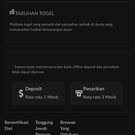
TARUHAN TOGEL
Platform togel yang menarik dari perusahan terbaik di dunia yang
menawarkan hadiah kemenangan besar
* Selama bank maintenance dan bank offline deposit dan penarikan
tidak dapat diproses
Deposit
Penarikan
Rata-rata 1 Menit
Rata-rata 3 Menit
Bersertifikasi
Tanggung
Browser
Dari
Jawab
Yang
Bermain
Didukung