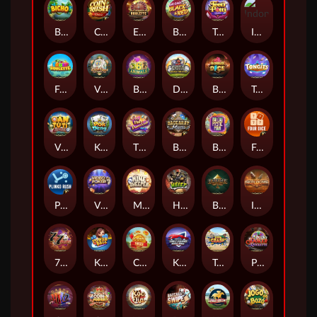
Bicho
Coin Rush Deluxe
European Roulette
Bai Cao Black & Red
Teen Patti Versus
Indonesian Animal Dice
Fruit Roulette
Vietnam Fish Prawn Crab
Burmese 6 Animals
Dota Hi-Lo
Bonus Dice
Tongits
Vietnam Rock Paper Scissors
Kingmaker Pok Deng
Thai Fish Prawn Crab GO!
Baccarat: Multi
Bai Cao Mystic Four
Four Dice
Plinko Rush
Video Poker
Minesweeper
Heist
Blackjack
Iron Dome
7 Up 7 Down
KM Power Ball
Coin Toss
KM Virtual Greyhound Racing
Toon Crash
Poker Roulette