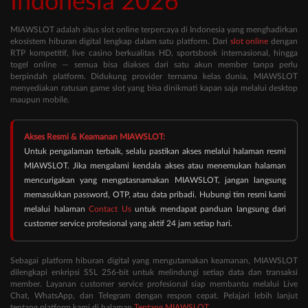
Indonesia 2026
MIAWSLOT adalah situs slot online terpercaya di Indonesia yang menghadirkan
ekosistem hiburan digital lengkap dalam satu platform. Dari
slot online
dengan
RTP kompetitif, live casino berkualitas HD, sportsbook internasional, hingga
togel online — semua bisa diakses dari satu akun member tanpa perlu
berpindah platform. Didukung provider ternama kelas dunia, MIAWSLOT
menyediakan ratusan game slot yang bisa dinikmati kapan saja melalui desktop
maupun mobile.
Akses Resmi & Keamanan MIAWSLOT:
Untuk pengalaman terbaik, selalu pastikan akses melalui halaman resmi
MIAWSLOT. Jika mengalami kendala akses atau menemukan halaman
mencurigakan yang mengatasnamakan MIAWSLOT, jangan langsung
memasukkan password, OTP, atau data pribadi. Hubungi tim resmi kami
melalui halaman
Contact Us
untuk mendapat panduan langsung dari
customer service profesional yang aktif 24 jam setiap hari.
Sebagai platform hiburan digital yang mengutamakan keamanan, MIAWSLOT
dilengkapi enkripsi SSL 256-bit untuk melindungi setiap data dan transaksi
member. Layanan customer service profesional siap membantu melalui Live
Chat, WhatsApp, dan Telegram dengan respon cepat. Pelajari lebih lanjut
tentang platform kami di halaman
Tentang MIAWSLOT
.