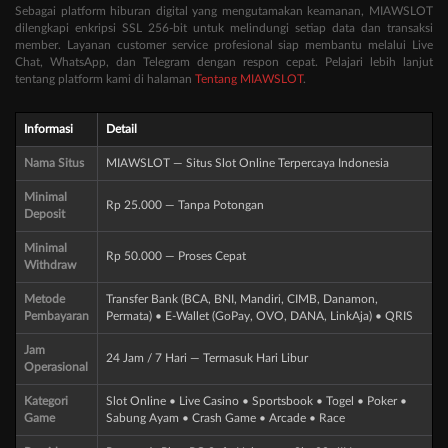
Sebagai platform hiburan digital yang mengutamakan keamanan, MIAWSLOT
dilengkapi enkripsi SSL 256-bit untuk melindungi setiap data dan transaksi
member. Layanan customer service profesional siap membantu melalui Live
Chat, WhatsApp, dan Telegram dengan respon cepat. Pelajari lebih lanjut
tentang platform kami di halaman
Tentang MIAWSLOT
.
Informasi
Detail
Nama Situs
MIAWSLOT — Situs Slot Online Terpercaya Indonesia
Minimal
Rp 25.000 — Tanpa Potongan
Deposit
Minimal
Rp 50.000 — Proses Cepat
Withdraw
Metode
Transfer Bank (BCA, BNI, Mandiri, CIMB, Danamon,
Pembayaran
Permata) • E-Wallet (GoPay, OVO, DANA, LinkAja) • QRIS
Jam
24 Jam / 7 Hari — Termasuk Hari Libur
Operasional
Kategori
Slot Online • Live Casino • Sportsbook • Togel • Poker •
Game
Sabung Ayam • Crash Game • Arcade • Race