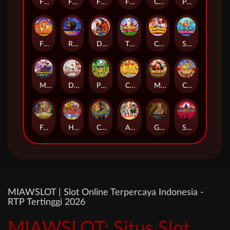
Fire of glacier gold
Fire of Route 66
Fire of Rue Royale
Fire of Riverside
Chjcken Djnner
Pyramid Adventure
Fire Wheel
Runaway
Dragon City
TIS The Season
Crazy Restaurant
Sea Realms
Mysterious Witch
Dollar Eagle
Panda Magic II
Crown Of Fire
Mystery Of The Orient
Circus
Feng Shen
Happy Lantern
Captain
Alice
Glamourous World
Sahara Gold
MIAWSLOT | Slot Online Terpercaya Indonesia -
RTP Tertinggi 2026
MIAWSLOT: Situs Slot