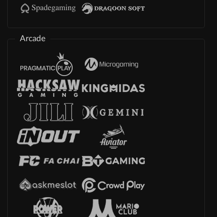
Arcade