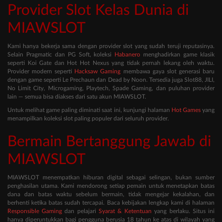
Provider Slot Kelas Dunia di
MIAWSLOT
Kami hanya bekerja sama dengan provider slot yang sudah teruji reputasinya.
Selain Pragmatic dan PG Soft, koleksi
Habanero
menghadirkan game klasik
seperti Koi Gate dan Hot Hot Nexus yang tidak pernah lekang oleh waktu.
Provider modern seperti
Hacksaw Gaming
membawa gaya slot generasi baru
dengan game seperti Le Prechaun dan Dead by Noon. Tersedia juga Slot88, JILI,
No Limit City, Microgaming, Playtech, Spade Gaming, dan puluhan provider
lain — semua bisa diakses dari satu akun MIAWSLOT.
Untuk melihat game paling diminati saat ini, kunjungi halaman
Hot Games
yang
menampilkan koleksi slot paling populer dari seluruh provider.
Bermain Bertanggung Jawab di
MIAWSLOT
MIAWSLOT menempatkan hiburan digital sebagai selingan, bukan sumber
penghasilan utama. Kami mendorong setiap pemain untuk menetapkan batas
dana dan batas waktu sebelum bermain, tidak mengejar kekalahan, dan
berhenti ketika batas sudah tercapai. Baca kebijakan lengkap kami di halaman
Responsible Gaming
dan pelajari
Syarat & Ketentuan
yang berlaku. Situs ini
hanya diperuntukkan bagi pengguna berusia 18 tahun ke atas di wilayah yang