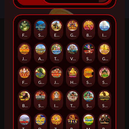
Fairy Garden
Sea World
Emperor Gate
God Of Wealth
888
ICELAND
Jin Qian Wa
Amazing Thailand
Triple Twister
Victory
Striper Night
Golden Rooster
FORTUNE
GoldenTree
JAPAN
Happy Prosperous
SAFARI Heat
5 Kings
Best Bet
StoneAge
India
T-REX
Sea Captain
Samurai