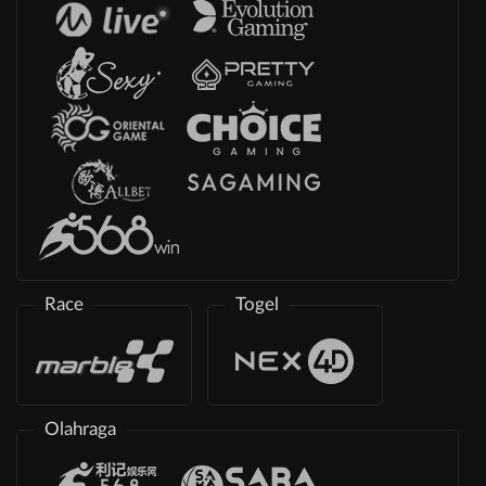
Race
Togel
Olahraga