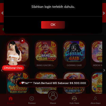
Silahkan login terlebih dahulu.
HOT GAMES
SLOTS
LIVE CASINO
RACE
TOGEL
OL
OK
Game Populer
×
GATES OF OLYMPUS POP
BANG GACOR 1000
GOYANG GAIB
Hubungi Clara
💸
Yal*** Telah Berhasil WD Sebesar 96.500.000
WUKONG - BLACK SCATTER
MAHJONG WAYS
SUPER ELEMENTS 2
Beranda
Promosi
Masuk
Hub. Kami
Akun Saya